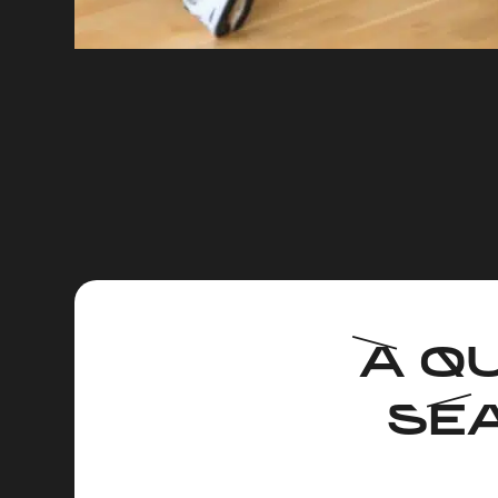
À Q
SÉ