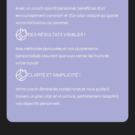
Avec un coach sportif personnel, bénéficiez d'un
encouragement constant et d'un plan adapté qui garde
votre motivation au sommet.
DES RÉSULTATS VISIBLES !
Nos méthodes éprouvées et nos ajustements
personnalisés assurent que vous verrez les fruits de
votre travail.
CLARTÉ ET SIMPLICITÉ !
Votre coach élimine les conjectures et vous guide à
travers un plan clair et structuré, parfaitement adapté à
vos objectifs personnels.