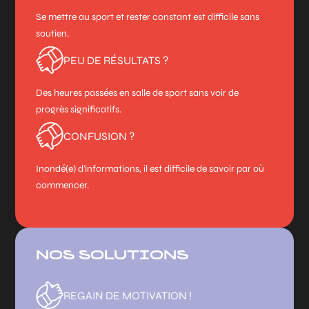
Se mettre au sport et rester constant est difficile sans
soutien.
PEU DE RÉSULTATS ?
Des heures passées en salle de sport sans voir de
progrès significatifs.
CONFUSION ?
Inondé(e) d'informations, il est difficile de savoir par où
commencer.
NOS SOLUTIONS
REGAIN DE MOTIVATION !