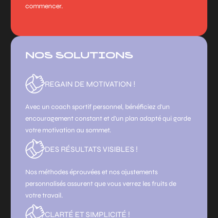
commencer.
NOS SOLUTIONS
REGAIN DE MOTIVATION !
Avec un coach sportif personnel, bénéficiez d'un
encouragement constant et d'un plan adapté qui garde
votre motivation au sommet.
DES RÉSULTATS VISIBLES !
Nos méthodes éprouvées et nos ajustements
personnalisés assurent que vous verrez les fruits de
votre travail.
CLARTÉ ET SIMPLICITÉ !