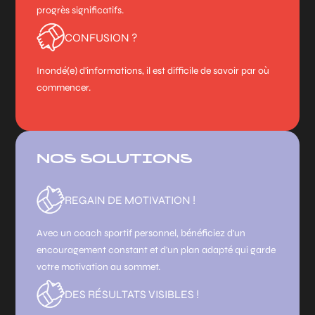
progrès significatifs.
CONFUSION ?
Inondé(e) d'informations, il est difficile de savoir par où
commencer.
NOS SOLUTIONS
REGAIN DE MOTIVATION !
Avec un coach sportif personnel, bénéficiez d'un
encouragement constant et d'un plan adapté qui garde
votre motivation au sommet.
DES RÉSULTATS VISIBLES !