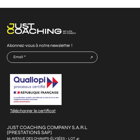
Abonnez-vous à notre newsletter !
E-
mail
CAPTCHA
*
Télécharger le certificat
JUST COACHING COMPANY S.A.R.L
(PRESTATIONS SAP)
66 AVENUE DES CHAMPS-ÉLYSÉES - LOT 41