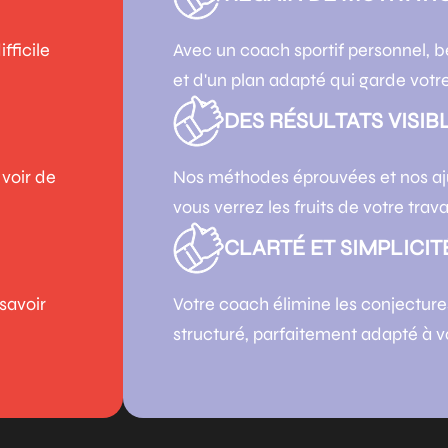
fficile
Avec un coach sportif personnel, 
et d'un plan adapté qui garde vot
DES RÉSULTATS VISIBL
 voir de
Nos méthodes éprouvées et nos aj
vous verrez les fruits de votre travai
CLARTÉ ET SIMPLICITÉ
 savoir
Votre coach élimine les conjectures
structuré, parfaitement adapté à v