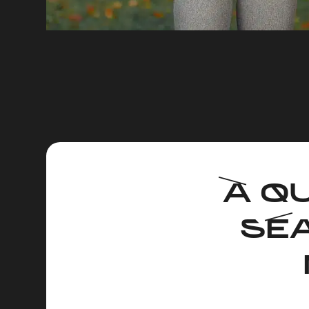
À Q
SÉ