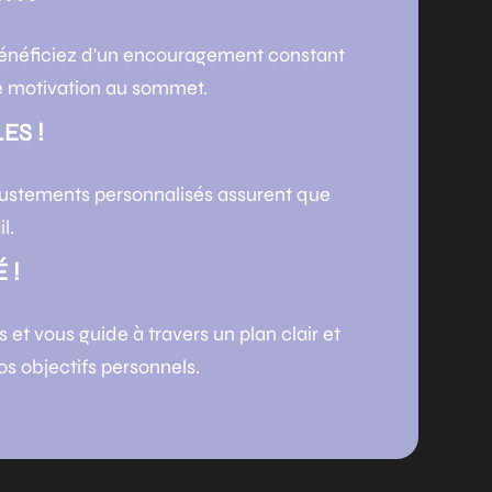
bénéficiez d'un encouragement constant
re motivation au sommet.
ES !
ustements personnalisés assurent que
l.
 !
 et vous guide à travers un plan clair et
os objectifs personnels.