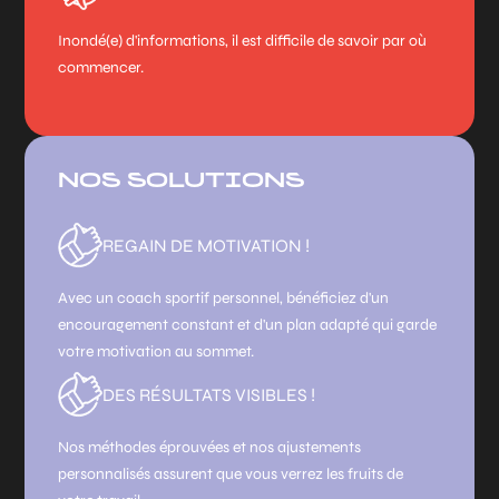
Inondé(e) d'informations, il est difficile de savoir par où
commencer.
NOS SOLUTIONS
REGAIN DE MOTIVATION !
Avec un coach sportif personnel, bénéficiez d'un
encouragement constant et d'un plan adapté qui garde
votre motivation au sommet.
DES RÉSULTATS VISIBLES !
Nos méthodes éprouvées et nos ajustements
personnalisés assurent que vous verrez les fruits de