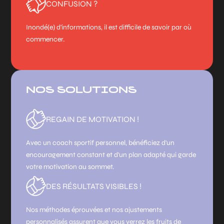
CONFUSION ?
Inondé(e) d'informations, il est difficile de savoir par où
commencer.
NOS SOLUTIONS
REGAIN DE MOTIVATION !
Avec un coach sportif personnel, bénéficiez d'un
encouragement constant et d'un plan adapté qui garde
votre motivation au sommet.
DES RÉSULTATS VISIBLES !
Nos méthodes éprouvées et nos ajustements
personnalisés assurent que vous verrez les fruits de