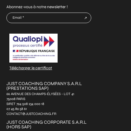
Abonnez-vous à notre newsletter !
E-
mail
CAPTCHA
*
Télécharger le certificat
JUST COACHING COMPANY S.A.R.L
(PRESTATIONS SAP)
66 AVENUE DES CHAMPS-ÉLYSÉES - LOT 41
75008 PARIS
SIRET 794 508 234 000 18
07 45 89 58 61
CONTACT@JUSTCOACHING.FR
JUST COACHING CORPORATE S.A.R.L
(HORS SAP)