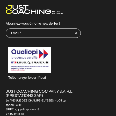
Abonnez-vous à notre newsletter !
E-
mail
CAPTCHA
*
Télécharger le certificat
JUST COACHING COMPANY S.A.R.L
(PRESTATIONS SAP)
66 AVENUE DES CHAMPS-ÉLYSÉES - LOT 41
75008 PARIS
SIRET 794 508 234 000 18
07 45 89 58 61