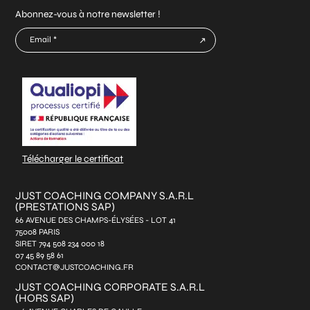
Abonnez-vous à notre newsletter !
E-
mail
CAPTCHA
*
Télécharger le certificat
JUST COACHING COMPANY S.A.R.L
(PRESTATIONS SAP)
66 AVENUE DES CHAMPS-ÉLYSÉES - LOT 41
75008 PARIS
SIRET 794 508 234 000 18
07 45 89 58 61
CONTACT@JUSTCOACHING.FR
JUST COACHING CORPORATE S.A.R.L
(HORS SAP)