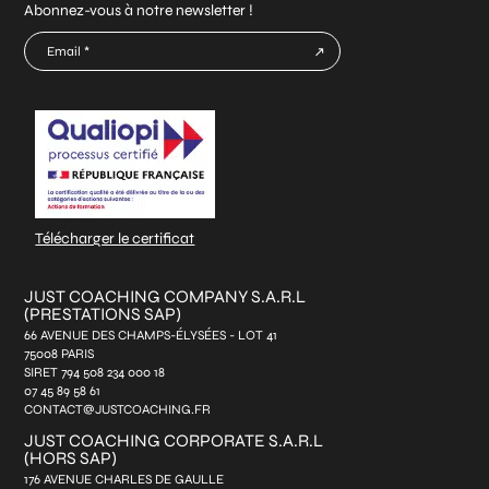
Abonnez-vous à notre newsletter !
E-
mail
CAPTCHA
*
Télécharger le certificat
JUST COACHING COMPANY S.A.R.L
(PRESTATIONS SAP)
66 AVENUE DES CHAMPS-ÉLYSÉES - LOT 41
75008 PARIS
SIRET 794 508 234 000 18
07 45 89 58 61
CONTACT@JUSTCOACHING.FR
JUST COACHING CORPORATE S.A.R.L
(HORS SAP)
176 AVENUE CHARLES DE GAULLE