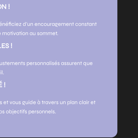
N !
bénéficiez d'un encouragement constant
re motivation au sommet.
ES !
ustements personnalisés assurent que
l.
 !
 et vous guide à travers un plan clair et
os objectifs personnels.