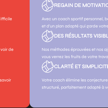
REGAIN DE MOTIVATIO
fficile
Avec un coach sportif personnel, 
et d'un plan adapté qui garde vot
DES RÉSULTATS VISIBL
 voir de
Nos méthodes éprouvées et nos aj
vous verrez les fruits de votre travai
CLARTÉ ET SIMPLICITÉ
 savoir
Votre coach élimine les conjectures
structuré, parfaitement adapté à v