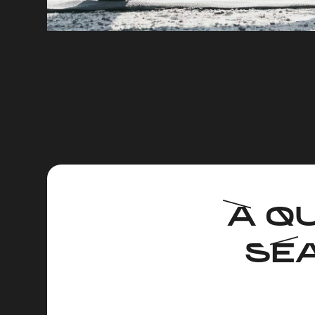
À Q
SÉ