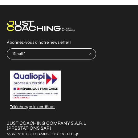
Abonnez-vous à notre newsletter !
E-
mail
CAPTCHA
*
Télécharger le certificat
JUST COACHING COMPANY S.A.R.L
(PRESTATIONS SAP)
66 AVENUE DES CHAMPS-ÉLYSÉES - LOT 41