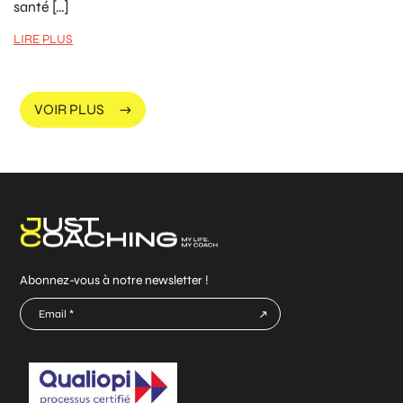
santé […]
LIRE PLUS
VOIR PLUS
Abonnez-vous à notre newsletter !
E-
mail
CAPTCHA
*