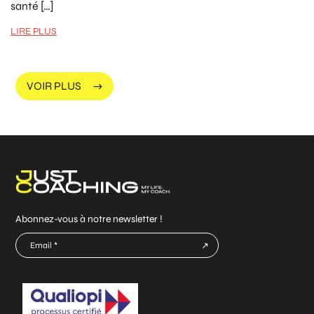
santé […]
LIRE PLUS
VOIR PLUS
Abonnez-vous à notre newsletter !
E-
mail
CAPTCHA
*