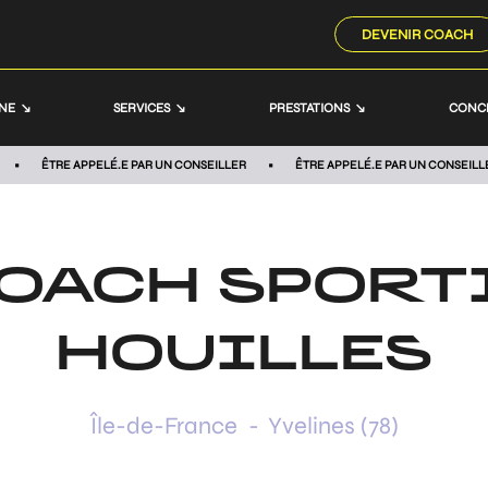
DEVENIR COACH
NNE
SERVICES
PRESTATIONS
CONC
ÊTRE APPELÉ.E PAR UN CONSEILLER
ÊTRE APPELÉ.E PAR UN CONSEILL
OACH SPORT
HOUILLES
Île-de-France
-
Yvelines (78)