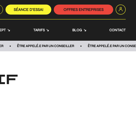
SÉANCE D’ESSAI
OFFRES ENTREPRISES
EPT
TARIFS
BLOG
CONTACT
ER
ÊTRE APPELÉ.E PAR UN CONSEILLER
ÊTRE APPELÉ.E PAR UN CONSE
IF