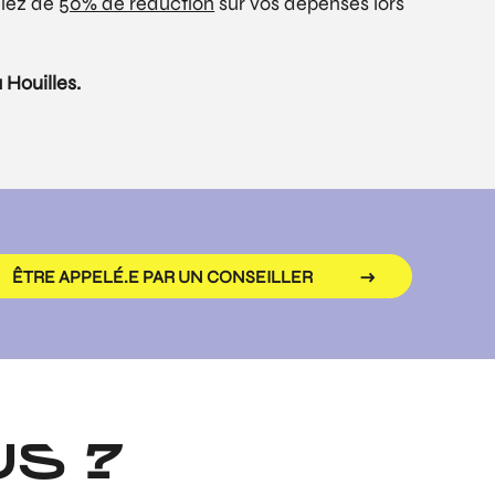
ciez de
50% de réduction
sur vos dépenses lors
 Houilles.
ÊTRE APPELÉ.E PAR UN CONSEILLER
S ?