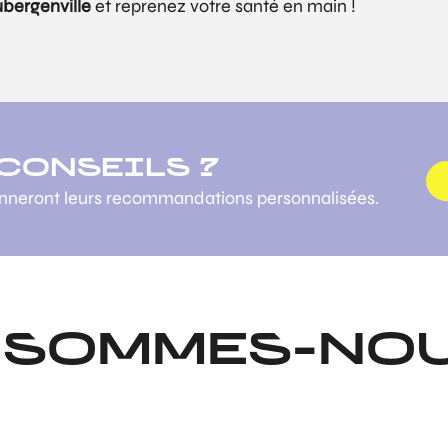
ubergenville
et reprenez votre santé en main !
 CONSEILS ?
onneront leurs recommandations personnalisées.
 SOMMES-NOU