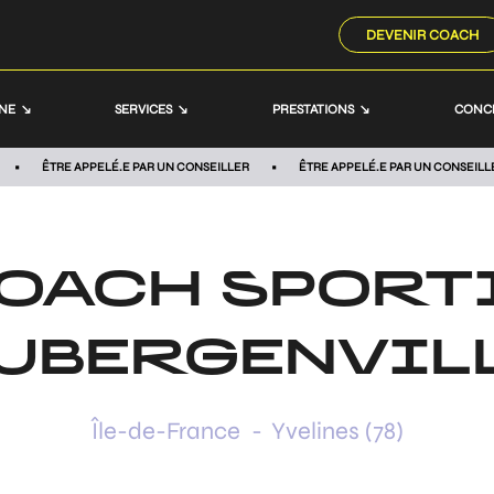
DEVENIR COACH
NNE
SERVICES
PRESTATIONS
CONC
ÊTRE APPELÉ.E PAR UN CONSEILLER
ÊTRE APPELÉ.E PAR UN CONSEILL
OACH SPORT
UBERGENVIL
Île-de-France
-
Yvelines (78)