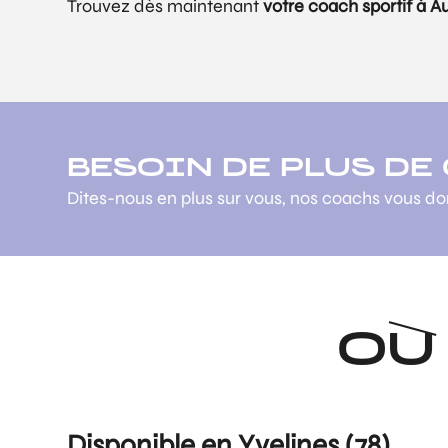
Trouvez dès maintenant
votre coach sportif à A
BESOIN DE PLUS DE
Dites-nous en plus sur vous, nos coachs vous d
OÙ
Disponible en Yvelines (78)