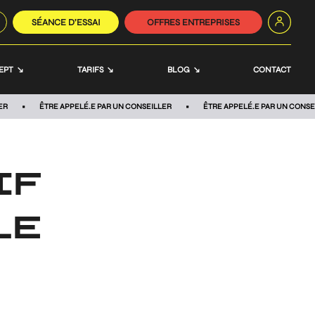
SÉANCE D’ESSAI
OFFRES ENTREPRISES
EPT
TARIFS
BLOG
CONTACT
ER
ÊTRE APPELÉ.E PAR UN CONSEILLER
ÊTRE APPELÉ.E PAR UN CONSE
IF
LE