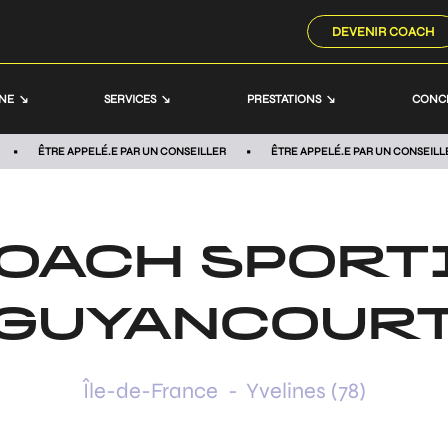
DEVENIR COACH
NNE
SERVICES
PRESTATIONS
CONC
ÊTRE APPELÉ.E PAR UN CONSEILLER
ÊTRE APPELÉ.E PAR UN CONSEILL
OACH SPORT
GUYANCOUR
Île-de-France
-
Yvelines (78)