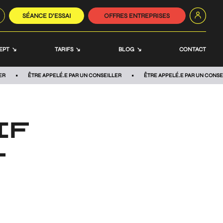
SÉANCE D’ESSAI
OFFRES ENTREPRISES
EPT
TARIFS
BLOG
CONTACT
ER
ÊTRE APPELÉ.E PAR UN CONSEILLER
ÊTRE APPELÉ.E PAR UN CONSE
IF
T