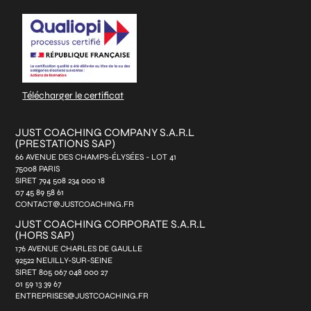
CAPTCHA
*
Télécharger le certificat
JUST COACHING COMPANY S.A.R.L
(PRESTATIONS SAP)
66 AVENUE DES CHAMPS-ÉLYSÉES - LOT 41
75008 PARIS
SIRET 794 508 234 000 18
07 45 89 58 61
CONTACT@JUSTCOACHING.FR
JUST COACHING CORPORATE S.A.R.L
(HORS SAP)
176 AVENUE CHARLES DE GAULLE
92522 NEUILLY-SUR-SEINE
SIRET 805 067 048 000 27
01 59 13 39 67
ENTREPRISES@JUSTCOACHING.FR