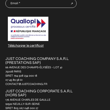
E-
mail
CAPTCHA
*
Télécharger le certificat
JUST COACHING COMPANY S.A.R.L
(PRESTATIONS SAP)
66 AVENUE DES CHAMPS-ÉLYSÉES - LOT 41
75008 PARIS
SIRET 794 508 234 000 18
07 45 89 58 61
CONTACT@JUSTCOACHING.FR
JUST COACHING CORPORATE S.A.R.L
(HORS SAP)
176 AVENUE CHARLES DE GAULLE
92522 NEUILLY-SUR-SEINE
SIRET 805 067 048 000 27