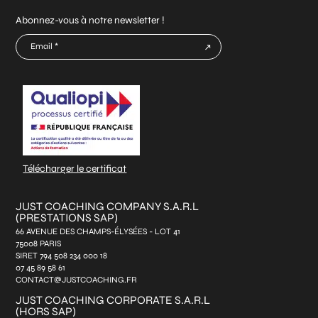
Abonnez-vous à notre newsletter !
E-
mail
CAPTCHA
*
Télécharger le certificat
JUST COACHING COMPANY S.A.R.L
(PRESTATIONS SAP)
66 AVENUE DES CHAMPS-ÉLYSÉES - LOT 41
75008 PARIS
SIRET 794 508 234 000 18
07 45 89 58 61
CONTACT@JUSTCOACHING.FR
JUST COACHING CORPORATE S.A.R.L
(HORS SAP)