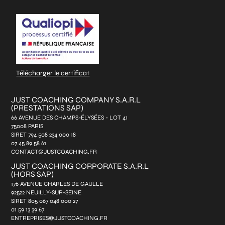
CAPTCHA
*
Télécharger le certificat
JUST COACHING COMPANY S.A.R.L
(PRESTATIONS SAP)
66 AVENUE DES CHAMPS-ÉLYSÉES - LOT 41
75008 PARIS
SIRET 794 508 234 000 18
07 45 89 58 61
CONTACT@JUSTCOACHING.FR
JUST COACHING CORPORATE S.A.R.L
(HORS SAP)
176 AVENUE CHARLES DE GAULLE
92522 NEUILLY-SUR-SEINE
SIRET 805 067 048 000 27
01 59 13 39 67
ENTREPRISES@JUSTCOACHING.FR