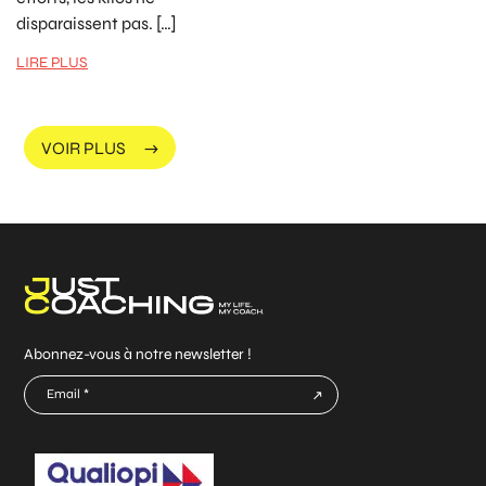
disparaissent pas. […]
LIRE PLUS
VOIR PLUS
Abonnez-vous à notre newsletter !
E-
mail
CAPTCHA
*