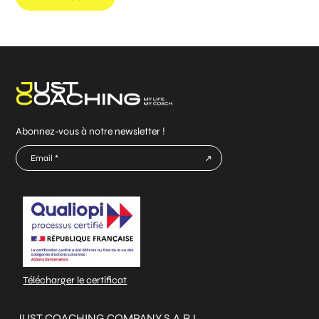
Abonnez-vous à notre newsletter !
E-
mail
CAPTCHA
*
Télécharger le certificat
JUST COACHING COMPANY S.A.R.L