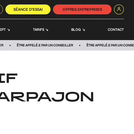
SÉANCE D’ESSAI
OFFRES ENTREPRISES
EPT
TARIFS
BLOG
CONTACT
ER
ÊTRE APPELÉ.E PAR UN CONSEILLER
ÊTRE APPELÉ.E PAR UN CONSE
IF
-ARPAJON