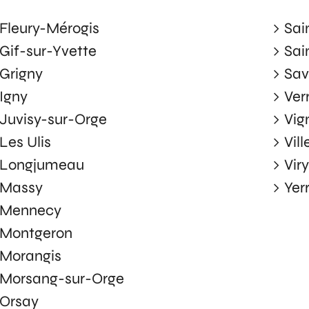
Fleury-Mérogis
Sai
Gif-sur-Yvette
Sai
Grigny
Sav
Igny
Ver
Juvisy-sur-Orge
Vig
Les Ulis
Vil
Longjumeau
Vir
Massy
Yer
Mennecy
Montgeron
Morangis
Morsang-sur-Orge
Orsay