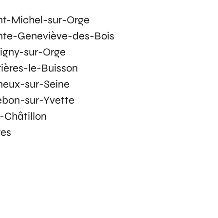
nt-Michel-sur-Orge
nte-Geneviève-des-Bois
igny-sur-Orge
rières-le-Buisson
neux-sur-Seine
lebon-sur-Yvette
y-Châtillon
res