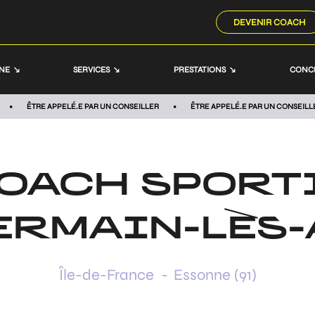
DEVENIR COACH
NNE
SERVICES
PRESTATIONS
CONC
ÊTRE APPELÉ.E PAR UN CONSEILLER
ÊTRE APPELÉ.E PAR UN CONSEILL
OACH SPORT
ERMAIN-LÈS
Île-de-France
-
Essonne (91)