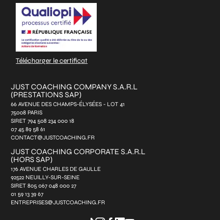
*
Télécharger le certificat
JUST COACHING COMPANY S.A.R.L
(PRESTATIONS SAP)
66 AVENUE DES CHAMPS-ÉLYSÉES - LOT 41
75008 PARIS
SIRET 794 508 234 000 18
07 45 89 58 61
CONTACT@JUSTCOACHING.FR
JUST COACHING CORPORATE S.A.R.L
(HORS SAP)
176 AVENUE CHARLES DE GAULLE
92522 NEUILLY-SUR-SEINE
SIRET 805 067 048 000 27
01 59 13 39 67
ENTREPRISES@JUSTCOACHING.FR