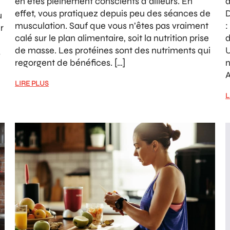
en êtes pleinement conscients d’ailleurs. En
a
effet, vous pratiquez depuis peu des séances de
D
u
musculation. Sauf que vous n’êtes pas vraiment
:
r
calé sur le plan alimentaire, soit la nutrition prise
d
de masse. Les protéines sont des nutriments qui
U
s
regorgent de bénéfices. […]
n
A
LIRE PLUS
L