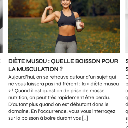
É
DIÈTE MUSCU : QUELLE BOISSON POUR
LA MUSCULATION ?
Aujourd’hui, on se retrouve autour d’un sujet qui
C
ne vous laissera pas indifférent : la « diète muscu
p
» ! Quand il est question de prise de masse
a
nutrition, on peut très rapidement être perdu.
q
,
D’autant plus quand on est débutant dans le
d
domaine. En l’occurrence, vous vous interrogez
q
sur la boisson à boire durant vos […]
s
[