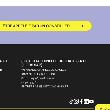
ÊTRE APPELÉ.E PAR UN CONSEILLER
.R.L
JUST COACHING CORPORATE S.A.R.L
(HORS SAP)
41
176 AVENUE CHARLES DE GAULLE
92522 NEUILLY-SUR-SEINE
SIRET 805 067 048 000 27
01 59 13 39 67
ENTREPRISES@JUSTCOACHING.FR