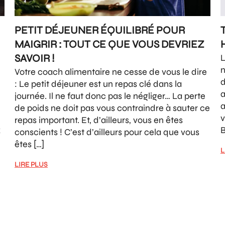
PETIT DÉJEUNER ÉQUILIBRÉ POUR
MAIGRIR : TOUT CE QUE VOUS DEVRIEZ
SAVOIR !
L
n
Votre coach alimentaire ne cesse de vous le dire
d
: Le petit déjeuner est un repas clé dans la
a
journée. Il ne faut donc pas le négliger… La perte
a
de poids ne doit pas vous contraindre à sauter ce
v
repas important. Et, d’ailleurs, vous en êtes
x
B
conscients ! C’est d’ailleurs pour cela que vous
êtes […]
L
LIRE PLUS