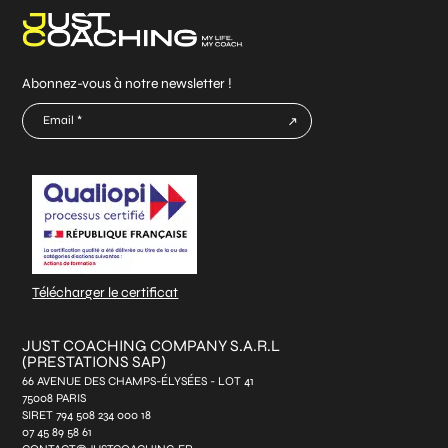
Abonnez-vous à notre newsletter !
E-
mail
CAPTCHA
*
Télécharger le certificat
JUST COACHING COMPANY S.A.R.L
(PRESTATIONS SAP)
66 AVENUE DES CHAMPS-ÉLYSÉES - LOT 41
75008 PARIS
SIRET 794 508 234 000 18
07 45 89 58 61