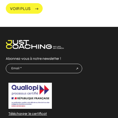
VOIR PLUS
Abonnez-vous à notre newsletter !
E-
mail
CAPTCHA
*
Télécharger le certificat