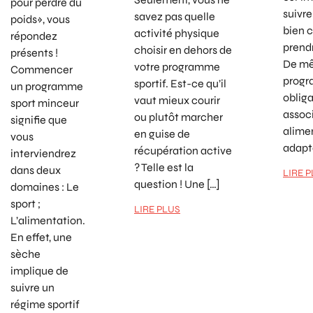
pour perdre du
suivr
savez pas quelle
poids», vous
bien c
activité physique
répondez
prend
choisir en dehors de
présents !
De mê
votre programme
Commencer
progr
sportif. Est-ce qu’il
un programme
oblig
vaut mieux courir
sport minceur
assoc
ou plutôt marcher
signifie que
alime
en guise de
vous
adapté
récupération active
interviendrez
? Telle est la
dans deux
LIRE 
question ! Une […]
domaines : Le
sport ;
LIRE PLUS
L’alimentation.
En effet, une
sèche
implique de
suivre un
régime sportif