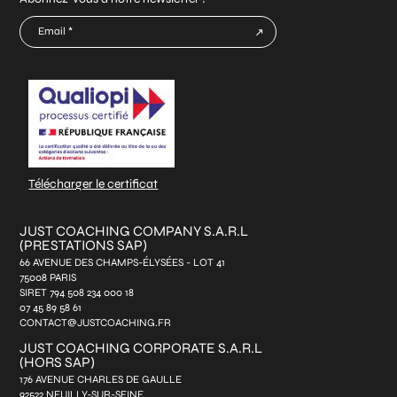
E-
mail
CAPTCHA
*
Télécharger le certificat
JUST COACHING COMPANY S.A.R.L
(PRESTATIONS SAP)
66 AVENUE DES CHAMPS-ÉLYSÉES - LOT 41
75008 PARIS
SIRET 794 508 234 000 18
07 45 89 58 61
CONTACT@JUSTCOACHING.FR
JUST COACHING CORPORATE S.A.R.L
(HORS SAP)
176 AVENUE CHARLES DE GAULLE
92522 NEUILLY-SUR-SEINE