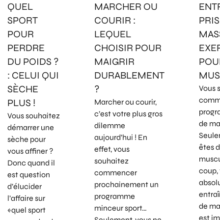
QUEL
MARCHER OU
ENT
SPORT
COURIR :
PRIS
POUR
LEQUEL
MASS
PERDRE
CHOISIR POUR
EXE
DU POIDS ?
MAIGRIR
POU
: CELUI QUI
DURABLEMENT
MUS
SÈCHE
?
Vous 
comm
PLUS !
Marcher ou courir,
progr
c’est votre plus gros
Vous souhaitez
de ma
dilemme
démarrer une
Seule
aujourd’hui ! En
sèche pour
êtes 
effet, vous
vous affiner ?
muscu
souhaitez
Donc quand il
coup,
commencer
est question
absol
prochainement un
d’élucider
entra
programme
l’affaire sur
de mas
minceur sport…
«quel sport
est i
Seulement, vous ne