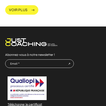
VOIR PLUS
Abonnez-vous à notre newsletter !
E-
mail
CAPTCHA
*
Télécharger le certificat