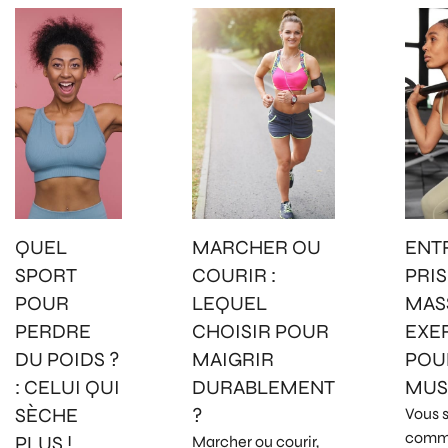
QUEL
MARCHER OU
ENT
SPORT
COURIR :
PRIS
POUR
LEQUEL
MASS
PERDRE
CHOISIR POUR
EXE
DU POIDS ?
MAIGRIR
POU
: CELUI QUI
DURABLEMENT
MUS
SÈCHE
?
Vous 
comm
PLUS !
Marcher ou courir,