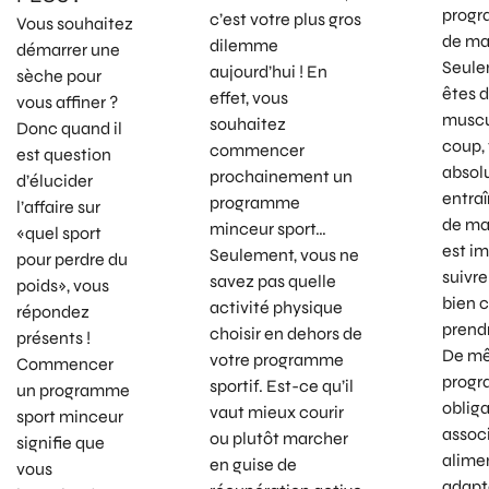
progr
c’est votre plus gros
Vous souhaitez
de ma
dilemme
démarrer une
Seule
aujourd’hui ! En
sèche pour
êtes 
effet, vous
vous affiner ?
muscu
souhaitez
Donc quand il
coup,
commencer
est question
absol
prochainement un
d’élucider
entra
programme
l’affaire sur
de mas
minceur sport…
«quel sport
est i
Seulement, vous ne
pour perdre du
suivr
savez pas quelle
poids», vous
bien c
activité physique
répondez
prend
choisir en dehors de
présents !
De mê
votre programme
Commencer
progr
sportif. Est-ce qu’il
un programme
oblig
vaut mieux courir
sport minceur
assoc
ou plutôt marcher
signifie que
alime
en guise de
vous
adapté