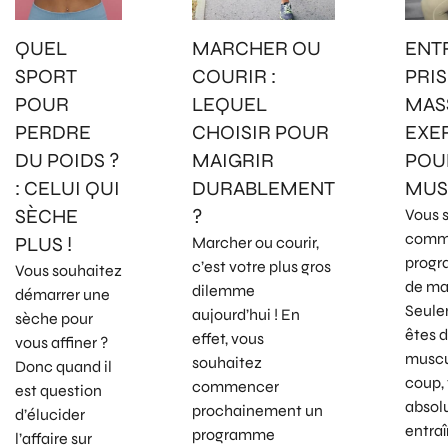
QUEL
MARCHER OU
ENT
SPORT
COURIR :
PRIS
POUR
LEQUEL
MASS
PERDRE
CHOISIR POUR
EXE
DU POIDS ?
MAIGRIR
POU
: CELUI QUI
DURABLEMENT
MUS
SÈCHE
?
Vous 
comm
PLUS !
Marcher ou courir,
progr
c’est votre plus gros
Vous souhaitez
de ma
dilemme
démarrer une
Seule
aujourd’hui ! En
sèche pour
êtes 
effet, vous
vous affiner ?
muscu
souhaitez
Donc quand il
coup,
commencer
est question
absol
prochainement un
d’élucider
entra
programme
l’affaire sur