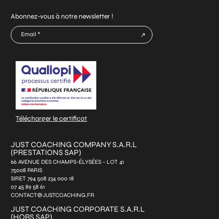
Abonnez-vous à notre newsletter !
E-
mail
CAPTCHA
*
Télécharger le certificat
JUST COACHING COMPANY S.A.R.L
(PRESTATIONS SAP)
66 AVENUE DES CHAMPS-ÉLYSÉES - LOT 41
75008 PARIS
SIRET 794 508 234 000 18
07 45 89 58 61
CONTACT@JUSTCOACHING.FR
JUST COACHING CORPORATE S.A.R.L
(HORS SAP)