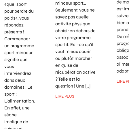
de mas
minceur sport…
«quel sport
est i
Seulement, vous ne
pour perdre du
suivr
savez pas quelle
poids», vous
bien c
activité physique
répondez
prend
choisir en dehors de
présents !
De mê
votre programme
Commencer
progr
sportif. Est-ce qu’il
un programme
oblig
vaut mieux courir
sport minceur
assoc
ou plutôt marcher
signifie que
alime
en guise de
vous
adapté
récupération active
interviendrez
? Telle est la
dans deux
LIRE 
question ! Une […]
domaines : Le
sport ;
LIRE PLUS
L’alimentation.
En effet, une
sèche
implique de
suivre un