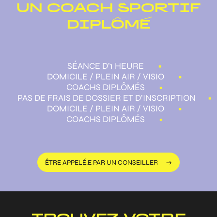
UN COACH SPORTIF
DIPLÔMÉ
SÉANCE D’1 HEURE
•
DOMICILE / PLEIN AIR / VISIO
•
COACHS DIPLÔMÉS
•
PAS DE FRAIS DE DOSSIER ET D’INSCRIPTION
•
DOMICILE / PLEIN AIR / VISIO
•
COACHS DIPLÔMÉS
•
ÊTRE APPELÉ.E PAR UN CONSEILLER