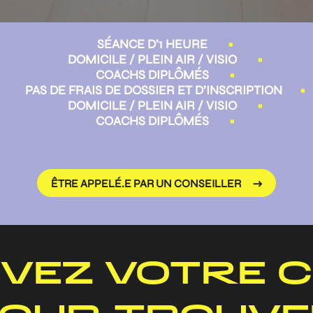
SÉANCE D’1 HEURE
•
DOMICILE / PLEIN AIR / VISIO
•
COACHS DIPLÔMÉS
•
PAS DE FRAIS DE DOSSIER ET D’INSCRIPTION
•
DOMICILE / PLEIN AIR / VISIO
•
COACHS DIPLÔMÉS
•
ÊTRE APPELÉ.E PAR UN CONSEILLER
VEZ VOTRE 