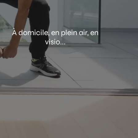
À domicile, en plein air, en
visio...
ANCE
C UN
IPLÔMÉ