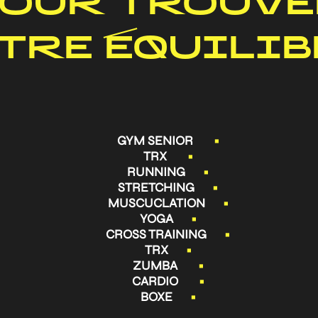
OUR TROUV
TRE ÉQUILI
GYM SENIOR
•
TRX
•
RUNNING
•
STRETCHING
•
MUSCUCLATION
•
YOGA
•
CROSS TRAINING
•
TRX
•
ZUMBA
•
CARDIO
•
BOXE
•