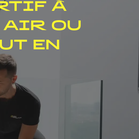
RTIF À
 AIR OU
UT EN