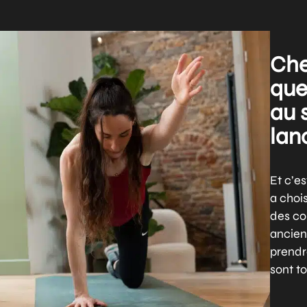
Che
que
au 
lan
Et c’es
a chois
des co
ancien
prendr
sont to