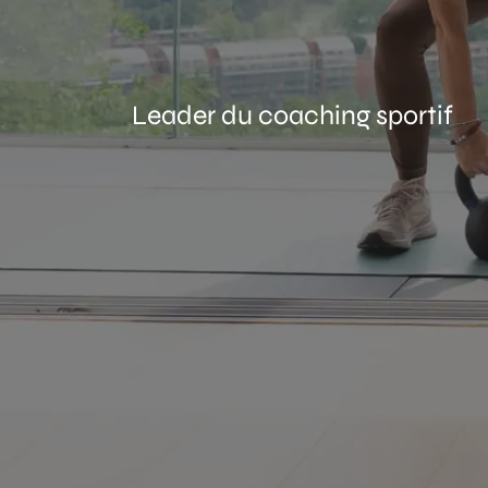
Leader du coaching sportif
TES
DÉC
COACH