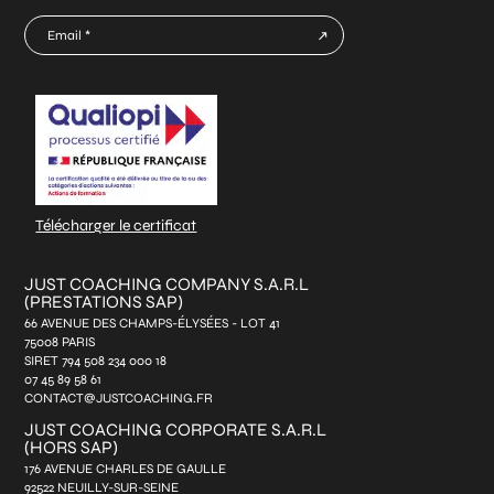
E-
mail
CAPTCHA
*
Télécharger le certificat
JUST COACHING COMPANY S.A.R.L
(PRESTATIONS SAP)
66 AVENUE DES CHAMPS-ÉLYSÉES - LOT 41
75008 PARIS
SIRET 794 508 234 000 18
07 45 89 58 61
CONTACT@JUSTCOACHING.FR
JUST COACHING CORPORATE S.A.R.L
(HORS SAP)
176 AVENUE CHARLES DE GAULLE
92522 NEUILLY-SUR-SEINE