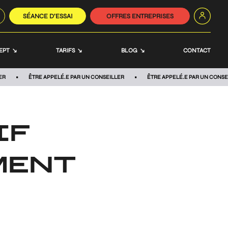
SÉANCE D’ESSAI
OFFRES ENTREPRISES
EPT
TARIFS
BLOG
CONTACT
ER
ÊTRE APPELÉ.E PAR UN CONSEILLER
ÊTRE APPELÉ.E PAR UN CONSE
IF
MENT