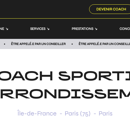
DEVENIR COACH
NNE
SERVICES
PRESTATIONS
CONC
ÊTRE APPELÉ.E PAR UN CONSEILLER
ÊTRE APPELÉ.E PAR UN CONSEILL
OACH SPORT
ARRONDISSE
Île-de-France
-
Paris (75)
-
Paris