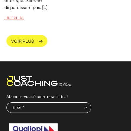
efforts, les kilos ne
disparaissent pas. […]
LIRE PLUS
VOIR PLUS
Abonnez-vous à notre newsletter !
E-
mail
CAPTCHA
*