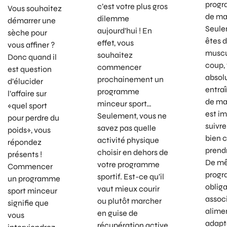
progr
c’est votre plus gros
Vous souhaitez
de ma
dilemme
démarrer une
Seule
aujourd’hui ! En
sèche pour
êtes 
effet, vous
vous affiner ?
muscu
souhaitez
Donc quand il
coup,
commencer
est question
absol
prochainement un
d’élucider
entra
programme
l’affaire sur
de mas
minceur sport…
«quel sport
est i
Seulement, vous ne
pour perdre du
suivr
savez pas quelle
poids», vous
bien c
activité physique
répondez
prend
choisir en dehors de
présents !
De mê
votre programme
Commencer
progr
sportif. Est-ce qu’il
un programme
oblig
vaut mieux courir
sport minceur
assoc
ou plutôt marcher
signifie que
alime
en guise de
vous
adapté
récupération active