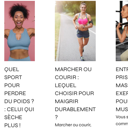
QUEL
MARCHER OU
ENT
SPORT
COURIR :
PRIS
POUR
LEQUEL
MASS
PERDRE
CHOISIR POUR
EXE
DU POIDS ?
MAIGRIR
POU
: CELUI QUI
DURABLEMENT
MUS
SÈCHE
?
Vous 
comm
PLUS !
Marcher ou courir,