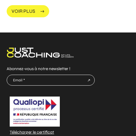
VOIR PLUS
Abonnez-vous à notre newsletter !
E-
mail
CAPTCHA
*
Télécharger le certificat