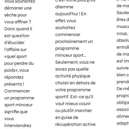
Vous souhaitez
de ma
dilemme
démarrer une
Seule
aujourd’hui ! En
sèche pour
êtes 
effet, vous
vous affiner ?
muscu
souhaitez
Donc quand il
coup,
commencer
est question
absol
prochainement un
d’élucider
entra
programme
l’affaire sur
de mas
minceur sport…
«quel sport
est i
Seulement, vous ne
pour perdre du
suivr
savez pas quelle
poids», vous
bien c
activité physique
répondez
prend
choisir en dehors de
présents !
De mê
votre programme
Commencer
progr
sportif. Est-ce qu’il
un programme
oblig
vaut mieux courir
sport minceur
assoc
ou plutôt marcher
signifie que
alime
en guise de
vous
adapté
récupération active
interviendrez