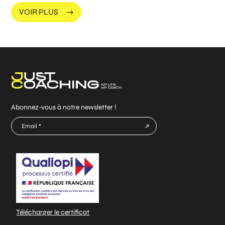
VOIR PLUS
Abonnez-vous à notre newsletter !
E-
mail
CAPTCHA
*
Télécharger le certificat