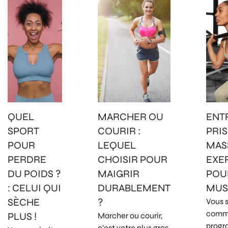
QUEL
MARCHER OU
ENT
SPORT
COURIR :
PRIS
POUR
LEQUEL
MASS
PERDRE
CHOISIR POUR
EXE
DU POIDS ?
MAIGRIR
POU
: CELUI QUI
DURABLEMENT
MUS
SÈCHE
?
Vous 
comm
PLUS !
Marcher ou courir,
progr
c’est votre plus gros