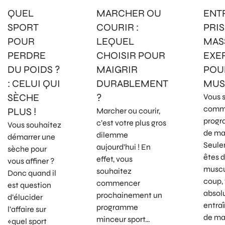
QUEL
MARCHER OU
ENT
SPORT
COURIR :
PRIS
POUR
LEQUEL
MASS
PERDRE
CHOISIR POUR
EXE
DU POIDS ?
MAIGRIR
POU
: CELUI QUI
DURABLEMENT
MUS
SÈCHE
?
Vous 
comm
PLUS !
Marcher ou courir,
progr
c’est votre plus gros
Vous souhaitez
de ma
dilemme
démarrer une
Seule
aujourd’hui ! En
sèche pour
êtes 
effet, vous
vous affiner ?
muscu
souhaitez
Donc quand il
coup,
commencer
est question
absol
prochainement un
d’élucider
entra
programme
l’affaire sur
de mas
minceur sport…
«quel sport