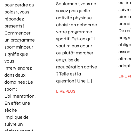
est i
Seulement, vous ne
pour perdre du
suivr
savez pas quelle
poids», vous
bien c
activité physique
répondez
prend
choisir en dehors de
présents !
De mê
votre programme
Commencer
progr
sportif. Est-ce qu’il
un programme
oblig
vaut mieux courir
sport minceur
assoc
ou plutôt marcher
signifie que
alime
en guise de
vous
adapté
récupération active
interviendrez
? Telle est la
dans deux
LIRE 
question ! Une […]
domaines : Le
sport ;
LIRE PLUS
L’alimentation.
En effet, une
sèche
implique de
suivre un