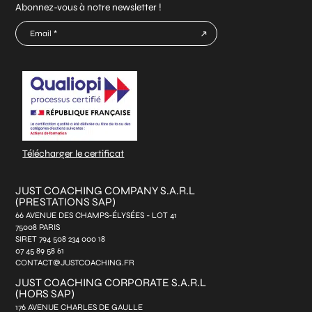
Abonnez-vous à notre newsletter !
E-
mail
CAPTCHA
*
Télécharger le certificat
JUST COACHING COMPANY S.A.R.L
(PRESTATIONS SAP)
66 AVENUE DES CHAMPS-ÉLYSÉES - LOT 41
75008 PARIS
SIRET 794 508 234 000 18
07 45 89 58 61
CONTACT@JUSTCOACHING.FR
JUST COACHING CORPORATE S.A.R.L
(HORS SAP)
176 AVENUE CHARLES DE GAULLE