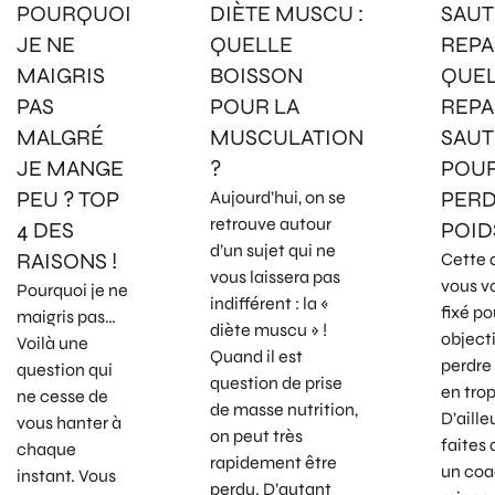
POURQUOI
DIÈTE MUSCU :
SAUT
JE NE
QUELLE
REPAS
MAIGRIS
BOISSON
QUE
PAS
POUR LA
REPA
MALGRÉ
MUSCULATION
SAUT
JE MANGE
?
POU
PEU ? TOP
PERD
Aujourd’hui, on se
retrouve autour
4 DES
POID
d’un sujet qui ne
RAISONS !
Cette 
vous laissera pas
vous v
Pourquoi je ne
indifférent : la «
fixé po
maigris pas…
diète muscu » !
objecti
Voilà une
Quand il est
perdre 
question qui
question de prise
en trop
ne cesse de
de masse nutrition,
D’aille
vous hanter à
on peut très
faites 
chaque
rapidement être
un co
instant. Vous
perdu. D’autant