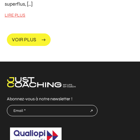
superflus, […]
LIRE PLUS
VOIR PLUS
Abonnez-vous à notre newsletter !
E-
mail
CAPTCHA
*