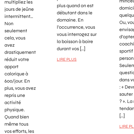
minceu
multipliez les
plus quand on est
domici
jours de jeûne
débutant dans le
quelqu
intermittent…
domaine. En
Ou, vo
Non
l’occurrence, vous
envisa
seulement
vous interrogez sur
d’opte
cela, vous
la boisson à boire
coach
avez
durant vos […]
sportif
drastiquement
person
réduit votre
LIRE PLUS
Seulem
apport
questi
calorique à
dans v
600/jour. En
: « Dev
plus, vous avez
sauter
repris une
? ». La
activité
tendan
physique.
[…]
Quand bien
même tous
LIRE P
vos efforts, les