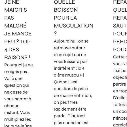
JE NE
QUELLE
REPAS
MAIGRIS
BOISSON
QUE
PAS
POUR LA
REPA
MALGRÉ
MUSCULATION
SAUT
JE MANGE
?
POU
PEU ? TOP
PERD
Aujourd’hui, on se
retrouve autour
4 DES
POID
d’un sujet qui ne
RAISONS !
Cette 
vous laissera pas
vous v
Pourquoi je ne
indifférent : la «
fixé po
maigris pas…
diète muscu » !
objecti
Voilà une
Quand il est
perdre 
question qui
question de prise
en trop
ne cesse de
de masse nutrition,
D’aille
vous hanter à
on peut très
faites 
chaque
rapidement être
un co
instant. Vous
perdu. D’autant
minceu
multipliez les
plus quand on est
domici
jours de jeûne