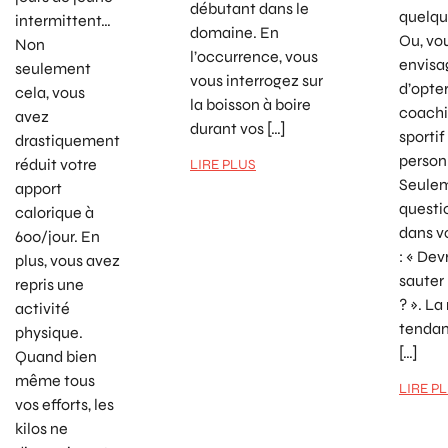
débutant dans le
quelqu
intermittent…
domaine. En
Ou, vo
Non
l’occurrence, vous
envisa
seulement
vous interrogez sur
d’opte
cela, vous
la boisson à boire
coach
avez
durant vos […]
sportif
drastiquement
person
réduit votre
LIRE PLUS
Seulem
apport
questi
calorique à
dans v
600/jour. En
: « Dev
plus, vous avez
sauter
repris une
? ». La
activité
tendan
physique.
[…]
Quand bien
même tous
LIRE P
vos efforts, les
kilos ne