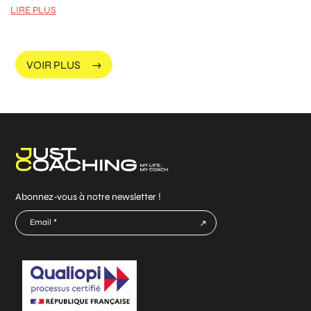
LIRE PLUS
VOIR PLUS
Abonnez-vous à notre newsletter !
E-
mail
CAPTCHA
*