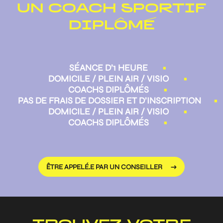
UN COACH SPORTIF
DIPLÔMÉ
SÉANCE D’1 HEURE
•
DOMICILE / PLEIN AIR / VISIO
•
COACHS DIPLÔMÉS
•
PAS DE FRAIS DE DOSSIER ET D’INSCRIPTION
•
DOMICILE / PLEIN AIR / VISIO
•
COACHS DIPLÔMÉS
•
ÊTRE APPELÉ.E PAR UN CONSEILLER