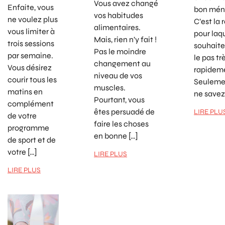
Vous avez changé
Enfaite, vous
bon mén
vos habitudes
ne voulez plus
C’est la 
alimentaires.
vous limiter à
pour laq
Mais, rien n’y fait !
trois sessions
souhaite
Pas le moindre
par semaine.
le pas tr
changement au
Vous désirez
rapidem
niveau de vos
courir tous les
Seulemen
muscles.
matins en
ne savez
Pourtant, vous
complément
êtes persuadé de
LIRE PLU
de votre
faire les choses
programme
en bonne […]
de sport et de
votre […]
LIRE PLUS
LIRE PLUS