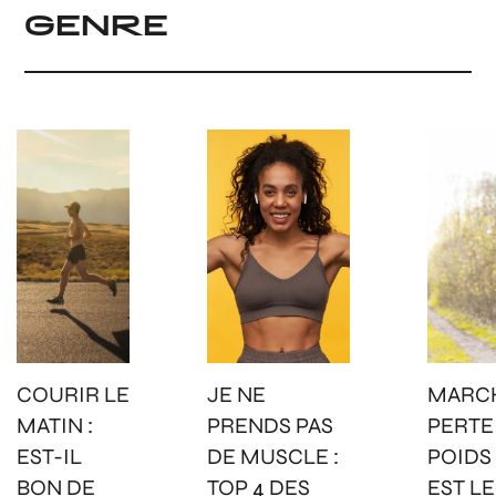
GENRE
COURIR LE
JE NE
MARCH
MATIN :
PRENDS PAS
PERTE
EST-IL
DE MUSCLE :
POIDS 
BON DE
TOP 4 DES
EST LE