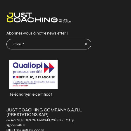
Abonnez-vous à notre newsletter !
E-
mail
CAPTCHA
*
Télécharger le certificat
JUST COACHING COMPANY S.A.R.L
(PRESTATIONS SAP)
66 AVENUE DES CHAMPS-ÉLYSÉES - LOT 41
75008 PARIS
SIRET 794 508 234 000 18