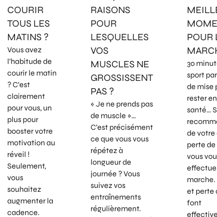
COURIR
RAISONS
MEILL
TOUS LES
POUR
MOME
MATINS ?
LESQUELLES
POUR 
VOS
MARCH
Vous avez
l’habitude de
MUSCLES NE
30 minut
courir le matin
sport par
GROSSISSENT
? C’est
de mise 
PAS ?
clairement
rester e
« Je ne prends pas
pour vous, un
santé… S
de muscle »…
plus pour
recomma
C’est précisément
booster votre
de votre
ce que vous vous
motivation au
perte de 
répétez à
réveil !
vous vou
longueur de
Seulement,
effectuer
journée ? Vous
vous
marche.
suivez vos
souhaitez
et perte
entraînements
augmenter la
font
régulièrement.
cadence.
effecti