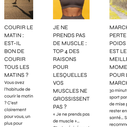
COURIR LE
JE NE
MARCH
MATIN :
PRENDS PAS
PERTE
EST-IL
DE MUSCLE :
POIDS 
BON DE
TOP 4 DES
EST LE
COURIR
RAISONS
MEILL
TOUS LES
POUR
MOME
MATINS ?
LESQUELLES
POUR 
VOS
MARCH
Vous avez
l’habitude de
MUSCLES NE
30 minut
courir le matin
sport par
GROSSISSENT
? C’est
de mise 
PAS ?
clairement
rester e
« Je ne prends pas
pour vous, un
santé… S
de muscle »…
plus pour
recomma