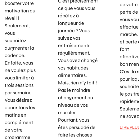
C’est précisément
booster votre
de votre
ce que vous vous
motivation au
perte de 
répétez à
réveil !
vous vou
longueur de
Seulement,
effectuer
journée ? Vous
vous
marche.
suivez vos
souhaitez
et perte
entraînements
augmenter la
font
régulièrement.
cadence.
effecti
Vous avez changé
Enfaite, vous
bon mén
vos habitudes
ne voulez plus
C’est la 
alimentaires.
vous limiter à
pour laq
Mais, rien n’y fait !
trois sessions
souhaite
Pas le moindre
par semaine.
le pas tr
changement au
Vous désirez
rapidem
niveau de vos
courir tous les
Seulemen
muscles.
matins en
ne savez
Pourtant, vous
complément
êtes persuadé de
LIRE PLU
de votre
faire les choses
programme