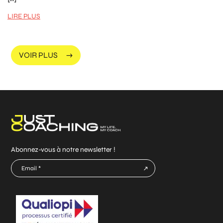
LIRE PLUS
VOIR PLUS
Abonnez-vous à notre newsletter !
E-
mail
CAPTCHA
*