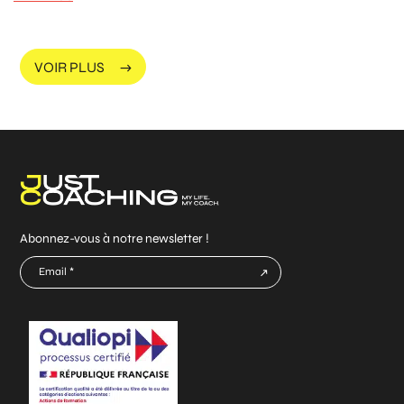
VOIR PLUS
Abonnez-vous à notre newsletter !
E-
mail
CAPTCHA
*