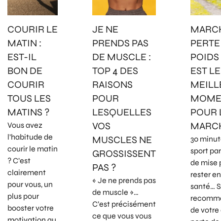
COURIR LE
JE NE
MARCH
MATIN :
PRENDS PAS
PERTE
EST-IL
DE MUSCLE :
POIDS 
BON DE
TOP 4 DES
EST LE
COURIR
RAISONS
MEILL
TOUS LES
POUR
MOME
MATINS ?
LESQUELLES
POUR 
VOS
MARCH
Vous avez
l’habitude de
MUSCLES NE
30 minut
courir le matin
sport par
GROSSISSENT
? C’est
de mise 
PAS ?
clairement
rester e
« Je ne prends pas
pour vous, un
santé… S
de muscle »…
plus pour
recomma
C’est précisément
booster votre
de votre
ce que vous vous
motivation au