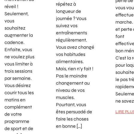
perte de 
répétez à
réveil !
vous vou
longueur de
Seulement,
effectuer
journée ? Vous
vous
marche.
suivez vos
souhaitez
et perte
entraînements
augmenter la
font
régulièrement.
cadence.
effecti
Vous avez changé
Enfaite, vous
bon mén
vos habitudes
ne voulez plus
C’est la 
alimentaires.
vous limiter à
pour laq
Mais, rien n’y fait !
trois sessions
souhaite
Pas le moindre
par semaine.
le pas tr
changement au
Vous désirez
rapidem
niveau de vos
courir tous les
Seulemen
muscles.
matins en
ne savez
Pourtant, vous
complément
êtes persuadé de
LIRE PLU
de votre
faire les choses
programme
en bonne […]
de sport et de