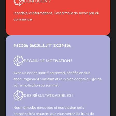
CONFUSION ?
Inondé(e) d'informations, il est difficile de savoir par où
commencer.
NOS SOLUTIONS
REGAIN DE MOTIVATION !
Avec un coach sportif personnel, bénéficiez d'un
encouragement constant et d'un plan adapté qui garde
votre motivation au sommet.
DES RÉSULTATS VISIBLES !
Nos méthodes éprouvées et nos ajustements
personnalisés assurent que vous verrez les fruits de