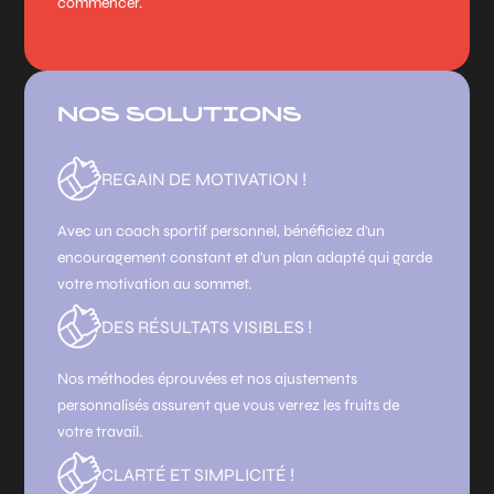
commencer.
NOS SOLUTIONS
REGAIN DE MOTIVATION !
Avec un coach sportif personnel, bénéficiez d'un
encouragement constant et d'un plan adapté qui garde
votre motivation au sommet.
DES RÉSULTATS VISIBLES !
Nos méthodes éprouvées et nos ajustements
personnalisés assurent que vous verrez les fruits de
votre travail.
CLARTÉ ET SIMPLICITÉ !